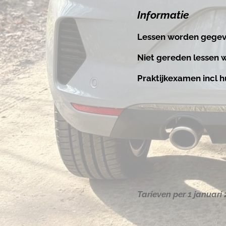
Informatie
Lessen worden gegeve
Niet gereden lessen 
Praktijkexamen incl h
Tarieven per 1 januari