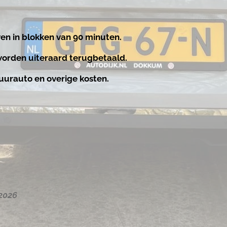
n in blokken van 90 minuten.
worden uiteraard terugbetaald.
uurauto en overige kosten.
 2026