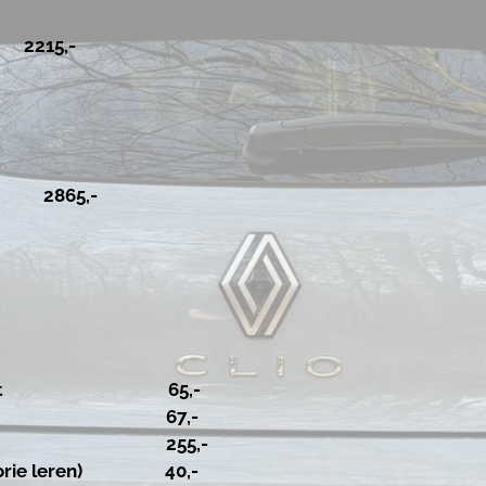
5,-
3
2865,-
 in pakket 65,-
ktijkuur 67,-
examen 255,-
 theorie leren) 40,-